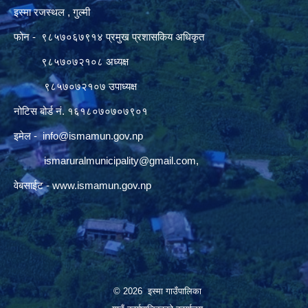
इस्मा रजस्थल , गुल्मी
फोन - ९८५७०६७९१४ प्रमुख प्रशासकिय अधिकृत
९८५७०७२१०८ अध्यक्ष
९८५७०७२१०७ उपाध्यक्ष
नोटिस बोर्ड नं. १६१८०७०७०७९०१
इमेल -
info@ismamun.gov.np
ismaruralmunicipality@gmail.com
,
वेबसाईट -
www.ismamun.gov.np
© 2026 इस्मा गाउँपालिका