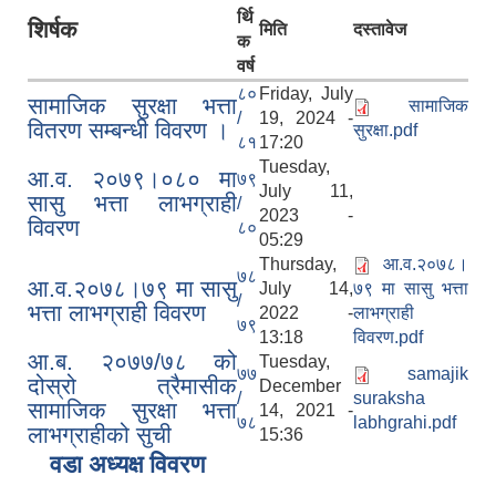
र्थि
शिर्षक
मिति
दस्तावेज
क
वर्ष
८०
Friday, July
सामाजिक सुरक्षा भत्ता
सामाजिक
/
19, 2024 -
वितरण सम्बन्धी विवरण ।
सुरक्षा.pdf
८१
17:20
Tuesday,
आ.व. २०७९।०८० मा
७९
July 11,
सासु भत्ता लाभग्राही
/
2023 -
विवरण
८०
05:29
Thursday,
आ.व.२०७८।
७८
आ.व.२०७८।७९ मा सासु
July 14,
७९ मा सासु भत्ता
/
भत्ता लाभग्राही विवरण
2022 -
लाभग्राही
७९
13:18
विवरण.pdf
आ.ब. २०७७/७८ को
Tuesday,
७७
samajik
दोस्रो त्रैमासीक
December
/
suraksha
सामाजिक सुरक्षा भत्ता
14, 2021 -
७८
labhgrahi.pdf
लाभग्राहीको सुची
15:36
वडा अध्यक्ष विवरण