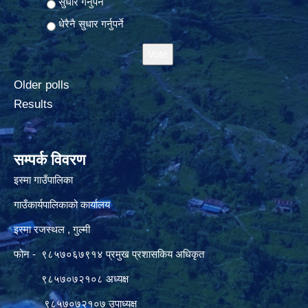
सुधार गर्नुपर्ने
धेरैनै सुधार गर्नुपर्ने
Older polls
Results
सम्पर्क विवरण
इस्मा गाउँपालिका
गाउँकार्यपालिकाको कार्यालय
इस्मा रजस्थल , गुल्मी
फोन - ९८५७०६७९१४ प्रमुख प्रशासकिय अधिकृत
९८५७०७२१०८ अध्यक्ष
९८५७०७२१०७ उपाध्यक्ष