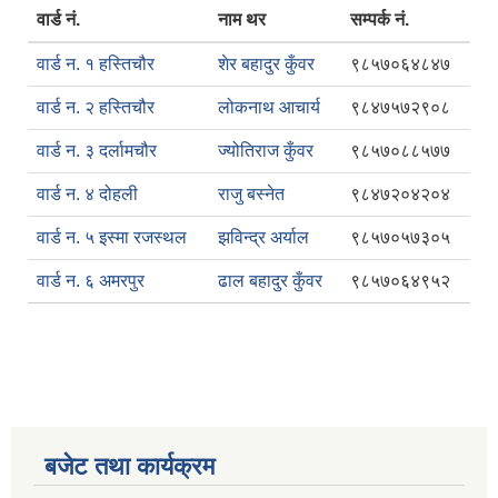
वार्ड नं.
नाम थर
सम्पर्क नं.
वार्ड न. १ हस्तिचौर
शेर बहादुर कुँवर
९८५७०६४८४७
वार्ड न. २ हस्तिचौर
लोकनाथ आचार्य
९८४७५७२९०८
वार्ड न. ३ दर्लामचौर
ज्योतिराज कुँवर
९८५७०८८५७७
वार्ड न. ४ दोहली
राजु बस्नेत
९८४७२०४२०४
वार्ड न. ५ इस्मा रजस्थल
झविन्द्र अर्याल
९८५७०५७३०५
वार्ड न. ६ अमरपुर
ढाल बहादुर कुँवर
९८५७०६४९५२
बजेट तथा कार्यक्रम