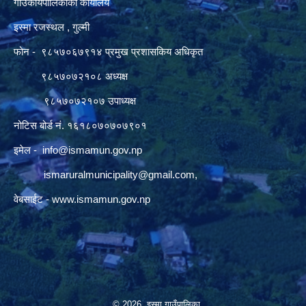
गाउँकार्यपालिकाको कार्यालय
इस्मा रजस्थल , गुल्मी
फोन - ९८५७०६७९१४ प्रमुख प्रशासकिय अधिकृत
९८५७०७२१०८ अध्यक्ष
९८५७०७२१०७ उपाध्यक्ष
नोटिस बोर्ड नं. १६१८०७०७०७९०१
इमेल -
info@ismamun.gov.np
ismaruralmunicipality@gmail.com
,
वेबसाईट -
www.ismamun.gov.np
© 2026 इस्मा गाउँपालिका