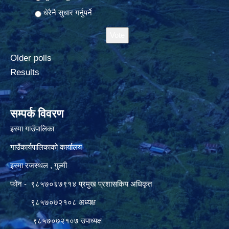
धेरैनै सुधार गर्नुपर्ने
Older polls
Results
सम्पर्क विवरण
इस्मा गाउँपालिका
गाउँकार्यपालिकाको कार्यालय
इस्मा रजस्थल , गुल्मी
फोन - ९८५७०६७९१४ प्रमुख प्रशासकिय अधिकृत
९८५७०७२१०८ अध्यक्ष
९८५७०७२१०७ उपाध्यक्ष