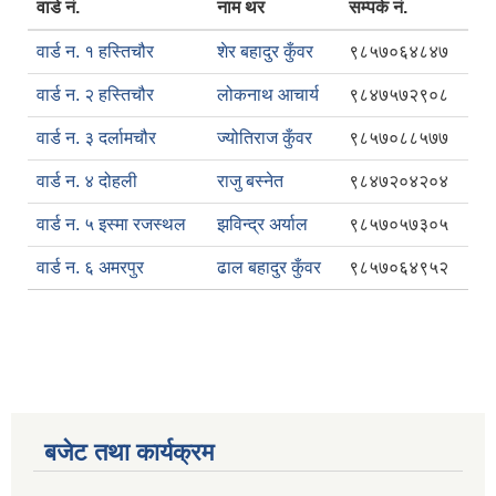
वार्ड नं.
नाम थर
सम्पर्क नं.
वार्ड न. १ हस्तिचौर
शेर बहादुर कुँवर
९८५७०६४८४७
वार्ड न. २ हस्तिचौर
लोकनाथ आचार्य
९८४७५७२९०८
वार्ड न. ३ दर्लामचौर
ज्योतिराज कुँवर
९८५७०८८५७७
वार्ड न. ४ दोहली
राजु बस्नेत
९८४७२०४२०४
वार्ड न. ५ इस्मा रजस्थल
झविन्द्र अर्याल
९८५७०५७३०५
वार्ड न. ६ अमरपुर
ढाल बहादुर कुँवर
९८५७०६४९५२
बजेट तथा कार्यक्रम