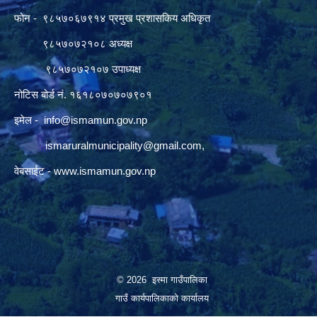
फोन - ९८५७०६७९१४ प्रमुख प्रशासकिय अधिकृत
९८५७०७२१०८ अध्यक्ष
९८५७०७२१०७ उपाध्यक्ष
नोटिस बोर्ड नं. १६१८०७०७०७९०१
इमेल -
info@ismamun.gov.np
ismaruralmunicipality@gmail.com
,
वेबसाईट -
www.ismamun.gov.np
© 2026 इस्मा गाउँपालिका
गाउँ कार्यपालिकाको कार्यालय