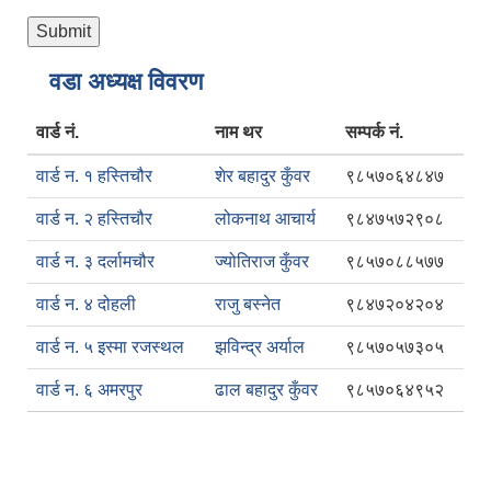
वडा अध्यक्ष विवरण
वार्ड नं.
नाम थर
सम्पर्क नं.
वार्ड न. १ हस्तिचौर
शेर बहादुर कुँवर
९८५७०६४८४७
वार्ड न. २ हस्तिचौर
लोकनाथ आचार्य
९८४७५७२९०८
वार्ड न. ३ दर्लामचौर
ज्योतिराज कुँवर
९८५७०८८५७७
वार्ड न. ४ दोहली
राजु बस्नेत
९८४७२०४२०४
वार्ड न. ५ इस्मा रजस्थल
झविन्द्र अर्याल
९८५७०५७३०५
वार्ड न. ६ अमरपुर
ढाल बहादुर कुँवर
९८५७०६४९५२