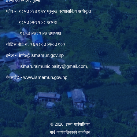
इस्मा रजस्थल , गुल्मी
फोन - ९८५७०६७९१४ प्रमुख प्रशासकिय अधिकृत
९८५७०७२१०८ अध्यक्ष
९८५७०७२१०७ उपाध्यक्ष
नोटिस बोर्ड नं. १६१८०७०७०७९०१
इमेल -
info@ismamun.gov.np
ismaruralmunicipality@gmail.com
,
वेबसाईट -
www.ismamun.gov.np
© 2026 इस्मा गाउँपालिका
गाउँ कार्यपालिकाको कार्यालय