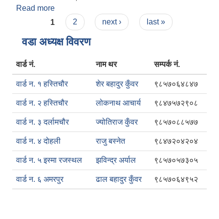
Read more
about आर्थिक वर्ष २०८२।०८३ को खर्च सार्वजनिक गर्ने
Pages
सम्बन्धमा ।
1
2
next ›
last »
वडा अध्यक्ष विवरण
वार्ड नं.
नाम थर
सम्पर्क नं.
वार्ड न. १ हस्तिचौर
शेर बहादुर कुँवर
९८५७०६४८४७
वार्ड न. २ हस्तिचौर
लोकनाथ आचार्य
९८४७५७२९०८
वार्ड न. ३ दर्लामचौर
ज्योतिराज कुँवर
९८५७०८८५७७
वार्ड न. ४ दोहली
राजु बस्नेत
९८४७२०४२०४
वार्ड न. ५ इस्मा रजस्थल
झविन्द्र अर्याल
९८५७०५७३०५
वार्ड न. ६ अमरपुर
ढाल बहादुर कुँवर
९८५७०६४९५२