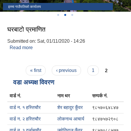
चापटारी फाट
नवनिर्मित ऐतिहासिक इस्मा कोट
इस्मा गाउँपालिको कार्यालय
घरबाटाे प्रमाणित
Submitted on:
Sat, 01/11/2020 - 14:26
Read more
about घरबाटाे प्रमाणित
Pages
« first
‹ previous
1
2
वडा अध्यक्ष विवरण
वार्ड नं.
नाम थर
सम्पर्क नं.
वार्ड न. १ हस्तिचौर
शेर बहादुर कुँवर
९८५७०६४८४७
वार्ड न. २ हस्तिचौर
लोकनाथ आचार्य
९८४७५७२९०८
वार्ड न. ३ दर्लामचौर
ज्योतिराज कुँवर
९८५७०८८५७७