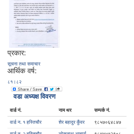
प्रकार:
सूचना तथा समाचार
आर्थिक वर्ष:
८१।८२
वडा अध्यक्ष विवरण
वार्ड नं.
नाम थर
सम्पर्क नं.
वार्ड न. १ हस्तिचौर
शेर बहादुर कुँवर
९८५७०६४८४७
वार्ड न. २ हस्तिचौर
लोकनाथ आचार्य
९८४७५७२९०८