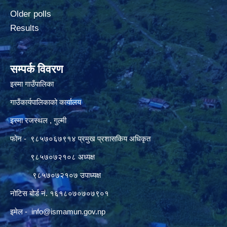
Older polls
Results
सम्पर्क विवरण
इस्मा गाउँपालिका
गाउँकार्यपालिकाको कार्यालय
इस्मा रजस्थल , गुल्मी
फोन - ९८५७०६७९१४ प्रमुख प्रशासकिय अधिकृत
९८५७०७२१०८ अध्यक्ष
९८५७०७२१०७ उपाध्यक्ष
नोटिस बोर्ड नं. १६१८०७०७०७९०१
इमेल -
info@ismamun.gov.np