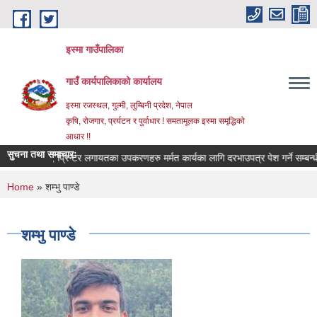
Skip to main content
इस्मा गाउँपालिका
गाउँ कार्यपालिकाको कार्यालय
इस्मा रजस्थल, गुल्मी, लुम्बिनी प्रदेश, नेपाल
कृषि, रोजगार, प्रर्यटन र पुर्वाधार ! समतामूलक इस्मा समृद्धिको
आधार !!
सुचना तथा समाचारः
र, ल्यापटप, प्रिन्टर लगायतका उपकरणहरु मर्मत कार्यका लागि दरभाउपत्र पेश गर्ने सम्बन्धी सूच
You are here
Home
» शम्भु पाण्डे
शम्भु पाण्डे