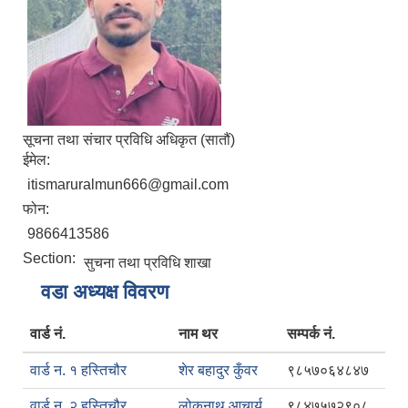
सूचना तथा संचार प्रविधि अधिकृत (सातौं)
ईमेल:
itismaruralmun666@gmail.com
फोन:
9866413586
Section:
सुचना तथा प्रविधि शाखा
वडा अध्यक्ष विवरण
वार्ड नं.
नाम थर
सम्पर्क नं.
वार्ड न. १ हस्तिचौर
शेर बहादुर कुँवर
९८५७०६४८४७
वार्ड न. २ हस्तिचौर
लोकनाथ आचार्य
९८४७५७२९०८