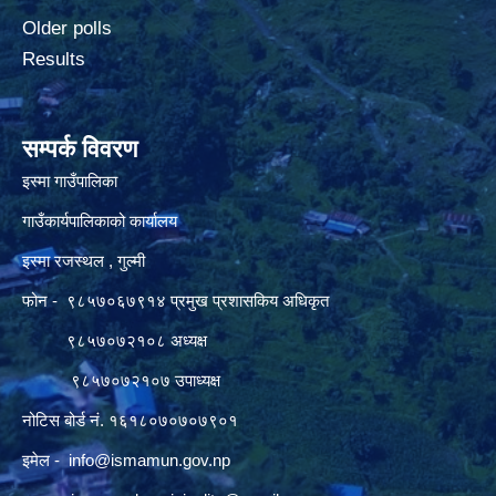
Older polls
Results
सम्पर्क विवरण
इस्मा गाउँपालिका
गाउँकार्यपालिकाको कार्यालय
इस्मा रजस्थल , गुल्मी
फोन - ९८५७०६७९१४ प्रमुख प्रशासकिय अधिकृत
९८५७०७२१०८ अध्यक्ष
९८५७०७२१०७ उपाध्यक्ष
नोटिस बोर्ड नं. १६१८०७०७०७९०१
इमेल -
info@ismamun.gov.np