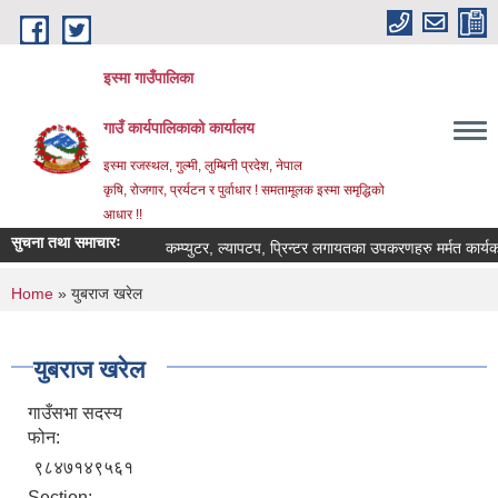
Skip to main content
इस्मा गाउँपालिका
गाउँ कार्यपालिकाको कार्यालय
इस्मा रजस्थल, गुल्मी, लुम्बिनी प्रदेश, नेपाल
कृषि, रोजगार, प्रर्यटन र पुर्वाधार ! समतामूलक इस्मा समृद्धिको
आधार !!
सुचना तथा समाचारः
कम्प्युटर, ल्यापटप, प्रिन्टर लगायतका उपकरणहरु मर्मत कार्यका लागि
You are here
Home
» युबराज खरेल
युबराज खरेल
गाउँसभा सदस्य
फोन:
९८४७१४९५६१
Section: