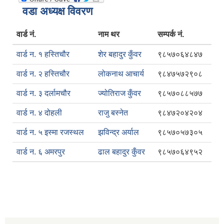
वडा अध्यक्ष विवरण
वार्ड नं.
नाम थर
सम्पर्क नं.
वार्ड न. १ हस्तिचौर
शेर बहादुर कुँवर
९८५७०६४८४७
वार्ड न. २ हस्तिचौर
लोकनाथ आचार्य
९८४७५७२९०८
वार्ड न. ३ दर्लामचौर
ज्योतिराज कुँवर
९८५७०८८५७७
वार्ड न. ४ दोहली
राजु बस्नेत
९८४७२०४२०४
वार्ड न. ५ इस्मा रजस्थल
झविन्द्र अर्याल
९८५७०५७३०५
वार्ड न. ६ अमरपुर
ढाल बहादुर कुँवर
९८५७०६४९५२