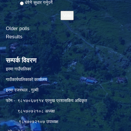
धेरैनै सुधार गर्नुपर्ने
Older polls
Results
सम्पर्क विवरण
इस्मा गाउँपालिका
गाउँकार्यपालिकाको कार्यालय
इस्मा रजस्थल , गुल्मी
फोन - ९८५७०६७९१४ प्रमुख प्रशासकिय अधिकृत
९८५७०७२१०८ अध्यक्ष
९८५७०७२१०७ उपाध्यक्ष