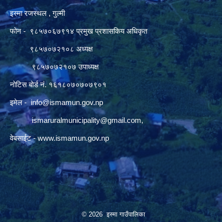
इस्मा रजस्थल , गुल्मी
फोन - ९८५७०६७९१४ प्रमुख प्रशासकिय अधिकृत
९८५७०७२१०८ अध्यक्ष
९८५७०७२१०७ उपाध्यक्ष
नोटिस बोर्ड नं. १६१८०७०७०७९०१
इमेल -
info@ismamun.gov.np
ismaruralmunicipality@gmail.com
,
वेबसाईट -
www.ismamun.gov.np
© 2026 इस्मा गाउँपालिका