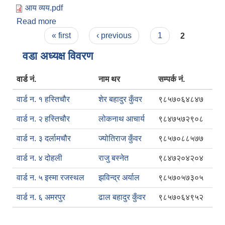
आय व्यय.pdf
Read more
about बार्षिक बजेट तथा खर्चको प्रतिवेदन २०८०/८१
Pages
« first
‹ previous
1
2
वडा अध्यक्ष विवरण
वार्ड नं.
नाम थर
सम्पर्क नं.
वार्ड न. १ हस्तिचौर
शेर बहादुर कुँवर
९८५७०६४८४७
वार्ड न. २ हस्तिचौर
लोकनाथ आचार्य
९८४७५७२९०८
वार्ड न. ३ दर्लामचौर
ज्योतिराज कुँवर
९८५७०८८५७७
वार्ड न. ४ दोहली
राजु बस्नेत
९८४७२०४२०४
वार्ड न. ५ इस्मा रजस्थल
झविन्द्र अर्याल
९८५७०५७३०५
वार्ड न. ६ अमरपुर
ढाल बहादुर कुँवर
९८५७०६४९५२